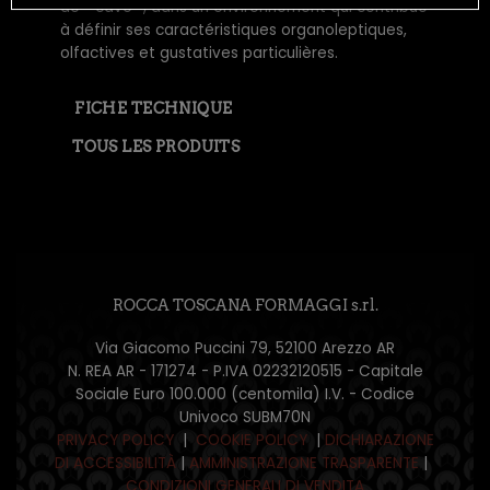
de « cave »,
dans un environnement qui contribue
à définir ses caractéristiques organoleptiques,
olfactives et gustatives particulières.
FICHE TECHNIQUE
TOUS LES PRODUITS
ROCCA TOSCANA FORMAGGI s.rl.
Via Giacomo Puccini 79, 52100 Arezzo AR
N. REA AR - 171274 - P.IVA 02232120515 - Capitale
Sociale Euro 100.000 (centomila) I.V. - Codice
Univoco SUBM70N
PRIVACY POLICY
|
COOKIE POLICY
|
DICHIARAZIONE
DI ACCESSIBILITÀ
|
AMMINISTRAZIONE TRASPARENTE
|
CONDIZIONI GENERALI DI VENDITA