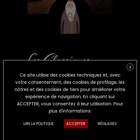
X
Ce site utilise des cookies techniques et, avec
IL PATRIARCA
votre consentement, des cookies de profilage, les
nôtres et des cookies de tiers pour améliorer votre
expérience de navigation. En cliquant sur
PECORINO
AFFINÉ
(ASSAISONNEMENT
ACCEPTER, vous consentez à leur utilisation. Pour
MINIMUM 7 MOIS)
plus d'informations:
Une maturation longue et judicieuse pour libérer
LIRE LA POLITIQUE
ACCEPTER
RÉGLAGES
tout l’arôme incomparable de notre pecorino.
Patriarca
achève sa maturation à température