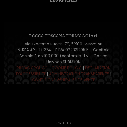
LES AFFINÉS
ROCCA TOSCANA FORMAGGI s.rl.
Via Giacomo Puccini 79, 52100 Arezzo AR
N. REA AR - 171274 - P.IVA 02232120515 - Capitale
Sociale Euro 100.000 (centomila) I.V. - Codice
Univoco SUBM70N
PRIVACY POLICY
|
COOKIE POLICY
|
DÉCLARATION
D’ACCESSIBILITÉ
|
ADMINISTRATION TRANSPARENTE
|
CONDITIONS GÉNÉRALES DE VENTE
CREDITS