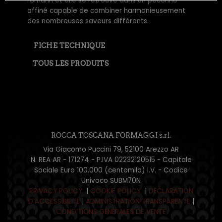
romarin et elle se retrouve dans un pecorino
affiné capable de combiner harmonieusement
des nombreuses saveurs différents.
FICHE TECHNIQUE
TOUS LES PRODUITS
ROCCA TOSCANA FORMAGGI s.rl.
Via Giacomo Puccini 79, 52100 Arezzo AR
N. REA AR - 171274 - P.IVA 02232120515 - Capitale
Sociale Euro 100.000 (centomila) I.V. - Codice
Univoco SUBM70N
PRIVACY POLICY
|
COOKIE POLICY
|
DÉCLARATION
D’ACCESSIBILITÉ
|
ADMINISTRATION TRANSPARENTE
|
CONDITIONS GÉNÉRALES DE VENTE