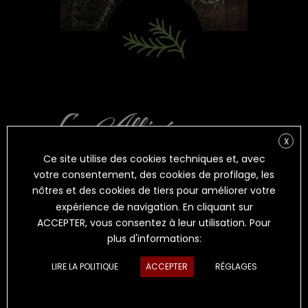
X
Ce site utilise des cookies techniques et, avec
IL RICORDO
votre consentement, des cookies de profilage, les
nôtres et des cookies de tiers pour améliorer votre
expérience de navigation. En cliquant sur
PECORINO AFFINÉ SOUS
ROMARIN
ACCEPTER, vous consentez à leur utilisation. Pour
plus d'informations:
Le
souvenir
de la cuisine traditionnelle, de
moments agréables et sans souci, de goûts et
LIRE LA POLITIQUE
ACCEPTER
RÉGLAGES
arômes méditerranéens. Cette richesse de
souvenirs est évoquée par la simplicité du