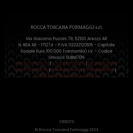
ROCCA TOSCANA FORMAGGI s.rl.
Via Giacomo Puccini 79, 52100 Arezzo AR
N. REA AR - 171274 - P.IVA 02232120515 - Capitale
Sociale Euro 100.000 (centomila) I.V. - Codice
Univoco SUBM70N
PRIVACY POLICY
|
COOKIE POLICY
|
DICHIARAZIONE
DI ACCESSIBILITÀ
|
AMMINISTRAZIONE TRASPARENTE
|
CONDIZIONI GENERALI DI VENDITA
CREDITS
© Rocca Toscana Formaggi 2023