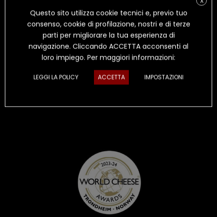
X
Questo sito utilizza cookie tecnici e, previo tuo
consenso, cookie di profilazione, nostri e di terze
2024 – Great Taste
parti per migliorare la tua esperienza di
Premio Great Taste ☆☆ al Pecorino Toscano DOP
navigazione. Cliccando ACCETTA acconsenti al
Premio Great Taste ☆☆ al Pecorino Stagionato con Tartufo
loro impiego. Per maggiori informazioni:
“Il Piacere”
Premio Great Taste ☆☆ al Pecorino Stagionato sotto Fieno
LEGGI LA POLICY
ACCETTA
IMPOSTAZIONI
“Il Fienile”
Premio Great Taste ☆ al Pecorino Stagionato in Grotta “Il
Petroso”