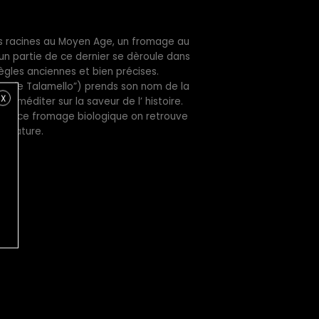
s racines au Moyen Age, un fromage au
 un partie de ce dernier se dèroule dans
ègles anciennes et bien précises.
re de Talamello”) prends son nom de la
X
 et méditer sur la saveur de l’ histoire.
e de ce fromage biologique on retrouve
la nature.