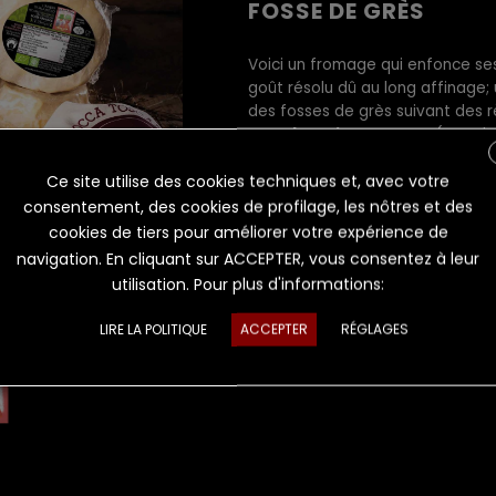
FOSSE DE GRÈS
Voici un fromage qui enfonce se
goût résolu dû au long affinage;
des fosses de grès suivant des r
“
L’Ambra di Talamello
” (“L’Amb
couleur de sa pâte: il faut goûter
Dans la production traditionnell
Ce site utilise des cookies techniques et, avec votre
l’ authenticité et les rhytmes de 
consentement, des cookies de profilage, les nôtres et des
cookies de tiers pour améliorer votre expérience de
navigation. En cliquant sur ACCEPTER, vous consentez à leur
FICHE TECHNIQUE
utilisation. Pour plus d'informations:
TOUS LES PRODUITS
LIRE LA POLITIQUE
ACCEPTER
RÉGLAGES