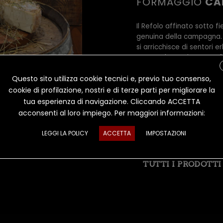
FORMAGGIO
CA
Il Refolo affinato sotto f
genuina della campagna. 
si arricchisce di sentori 
evocando prati appena fal
morbido, equilibrato, co
Questo sito utilizza cookie tecnici e, previo tuo consenso,
invita al secondo assaggi
natura, pazienza e tradiz
cookie di profilazione, nostri e di terze parti per migliorare la
emozioni semplici e prof
tua esperienza di navigazione. Cliccando ACCETTA
colline toscane.
acconsenti al loro impiego. Per maggiori informazioni:
LEGGI LA POLICY
ACCETTA
IMPOSTAZIONI
SCHEDA TECNICA
TUTTI I PRODOTTI