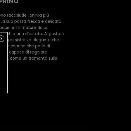
PRINO
ieno racchiude l’anima più
La sua pasta fresca e delicata
erbacei e sfumature dolci,
ciati e aria d’estate. Al gusto è
X
n una persistenza elegante che
o. Un caprino che parla di
ione, capace di regalare
onde, come un tramonto sulle