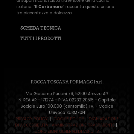
di sapori riconosciuta tra le icone della cucina
italiana: “
Il Carbonaro
” racconta questa unione
tra piccantezza e dolcezza.
SCHEDA TECNICA
TUTTI I PRODOTTI
ROCCA TOSCANA FORMAGGI s.rl.
Via Giacomo Puccini 79, 52100 Arezzo AR
N. REA AR - 171274 - P.IVA 02232120515 - Capitale
Sociale Euro 100.000 (centomila) I.V. - Codice
Univoco SUBM70N
PRIVACY POLICY
|
COOKIE POLICY
|
DICHIARAZIONE
DI ACCESSIBILITÀ
|
AMMINISTRAZIONE TRASPARENTE
|
CONDIZIONI GENERALI DI VENDITA