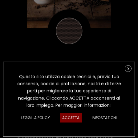
X
Questo sito utilizza cookie tecnici e, previo tuo
consenso, cookie di profilazione, nostri e di terze
IL CARBONARO
parti per migliorare la tua esperienza di
navigazione. Cliccando ACCETTA acconsenti al
loro impiego. Per maggiori informazioni:
PECORINO STAGIONATO SOTTO
PEPE
LEGGI LA POLICY
ACCETTA
IMPOSTAZIONI
NERO
L’incontro tra pecorino e pepe crea un’esplosione