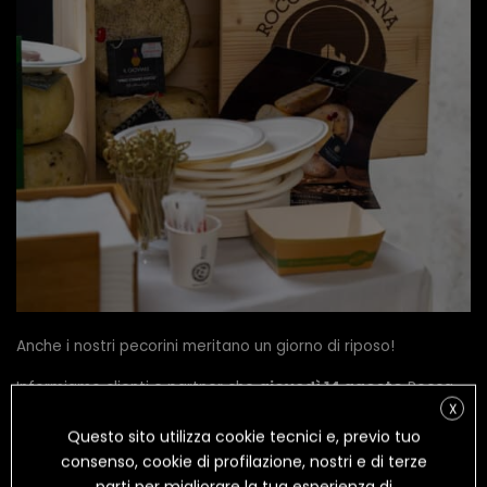
Anche i nostri pecorini meritano un giorno di riposo!
Informiamo clienti e partner che
giovedì 14 agosto
Rocca
X
Toscana Formaggi sarà
chiusa per ferie
.
Questo sito utilizza cookie tecnici e, previo tuo
Riprenderemo le attività il giorno successivo, pronti a tornare
consenso, cookie di profilazione, nostri e di terze
con tutta la genuinità e il gusto della tradizione toscana.
parti per migliorare la tua esperienza di