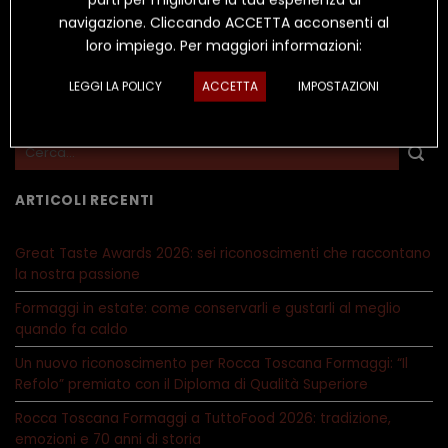
navigazione. Cliccando ACCETTA acconsenti al
loro impiego. Per maggiori informazioni:
LEGGI LA POLICY
ACCETTA
IMPOSTAZIONI
ARTICOLI RECENTI
Great Taste Awards 2026: sei riconoscimenti che raccontano
la nostra passione
Formaggi in estate: come conservarli e gustarli al meglio
quando fa caldo
Un nuovo riconoscimento per Rocca Toscana Formaggi: “Il
Refolo” premiato con il Diploma di Qualità Superiore
Rocca Toscana Formaggi a TuttoFood 2026: tradizione,
emozioni e 70 anni di storia